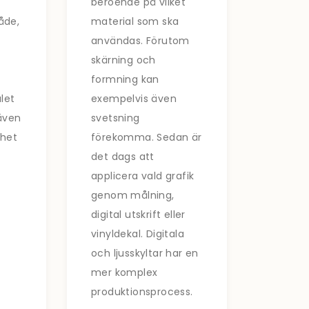
beroende på vilket
åde,
material som ska
användas. Förutom
skärning och
formning kan
let
exempelvis även
 även
svetsning
rhet
förekomma. Sedan är
det dags att
applicera vald grafik
genom målning,
digital utskrift eller
vinyldekal. Digitala
och ljusskyltar har en
mer komplex
produktionsprocess.