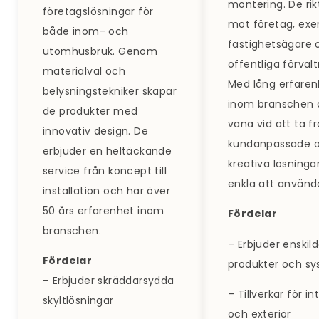
montering. De rik
företagslösningar för
mot företag, exe
både inom- och
fastighetsägare 
utomhusbruk. Genom
offentliga förvalt
materialval och
Med lång erfaren
belysningstekniker skapar
inom branschen 
de produkter med
vana vid att ta f
innovativ design. De
kundanpassade 
erbjuder en heltäckande
kreativa lösninga
service från koncept till
enkla att använd
installation och har över
50 års erfarenhet inom
Fördelar
branschen.
– Erbjuder enskil
Fördelar
produkter och s
– Erbjuder skräddarsydda
– Tillverkar för in
skyltlösningar
och exteriör