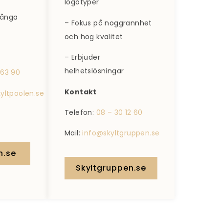
logotyper
många
– Fokus på noggrannhet
och hög kvalitet
– Erbjuder
helhetslösningar
 63 90
Kontakt
poolen.se​​​​​​​
Telefon:
08 – 30 12 60
Mail:
info@skyltgruppen.se
n.se
Skyltgruppen.se