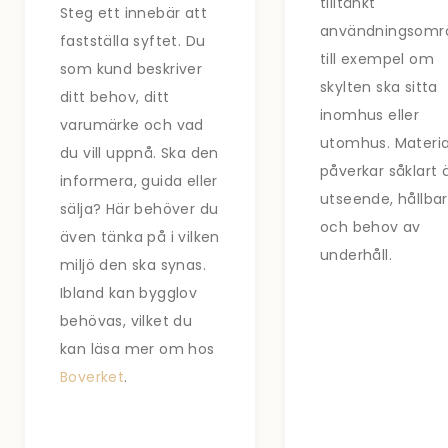
tilltänkt
Steg ett innebär att
användningsomr
fastställa syftet. Du
till exempel om
som kund beskriver
skylten ska sitta
ditt behov, ditt
inomhus eller
varumärke och vad
utomhus. Materia
du vill uppnå. Ska den
påverkar såklart
informera, guida eller
utseende, hållba
sälja? Här behöver du
och behov av
även tänka på i vilken
underhåll.
miljö den ska synas.
Ibland kan bygglov
behövas, vilket du
kan läsa mer om hos
Boverket
.