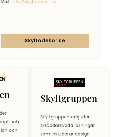
Mail:
info@skyltodekor.se
Skyltodekor.se
len
Skyltgruppen
der
Skyltgruppen erbjuder
ncept och
skräddarsydda lösningar
ktion och
som inkluderar design,