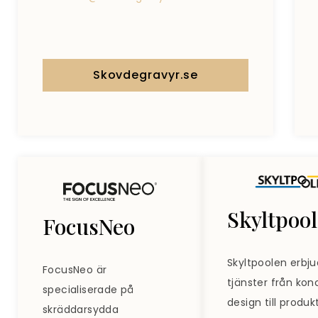
Skovdegravyr.se
Skyltpoo
FocusNeo
Skyltpoolen erbju
FocusNeo är
tjänster från ko
specialiserade på
design till produ
skräddarsydda