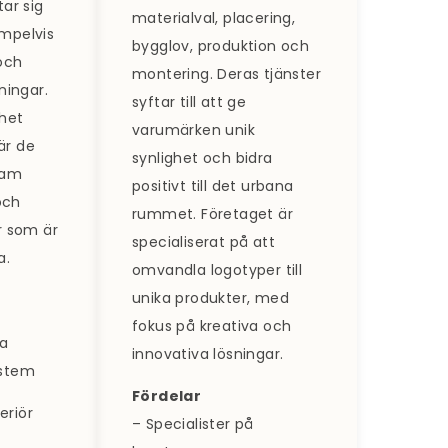
tar sig
materialval, placering,
mpelvis
bygglov, produktion och
och
montering. Deras tjänster
ningar.
syftar till att ge
het
varumärken unik
är de
synlighet och bidra
ram
positivt till det urbana
och
rummet. Företaget är
r​ som är
specialiserat på att
a.
omvandla logotyper till
unika produkter, med
fokus på kreativa och
da
innovativa lösningar.
ystem
Fördelar
teriör
– Specialister på