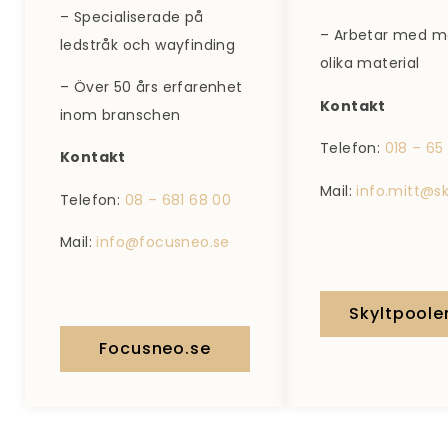
– Specialiserade på
– Arbetar med 
ledstråk och wayfinding
olika material
– Över 50 års erfarenhet
Kontakt
inom branschen
Telefon:
018 – 65
Kontakt
Mail:
info.mitt@skylt
Telefon:
08 – 681 68 00
Mail:
info@focusneo.se
Skyltpoole
Focusneo.se